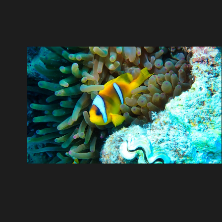
ÉGYPTE MAI 2026
40 photos
—
Rscm plongee
Sortie