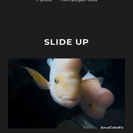
17 photos
—
Rscm plongee
/
Sortie
SLIDE UP
TODI 2026
17 photos
—
Rscm plongee
Sortie