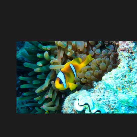
ÉGYPTE MAI 2026
40 photos
—
Rscm plongee
Sortie