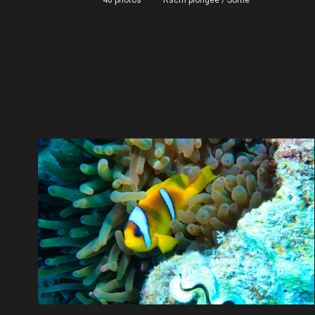
40 photos
—
Rscm plongee
/
Sortie
ÉGYPTE MAI 2026
40 photos
—
Rscm plongee
Sortie