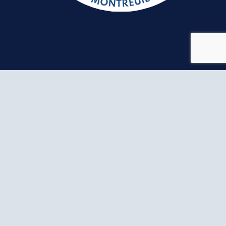
NOUS CONTACTER
113 rue de Stalingrad 93100
Montreuil
+33 6 40 52 00 35
infos@rsdm.fr