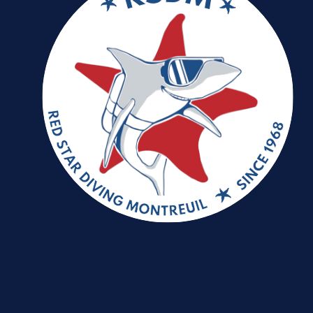
LOGIN
Username or email address
*
Password
*
Remember me
I need to register
|
Lost your password?