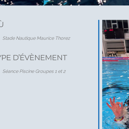
Ù
Stade Nautique Maurice Thorez
YPE D’ÉVÈNEMENT
Séance Piscine Groupes 1 et 2
gle
iCalendar
Office 3