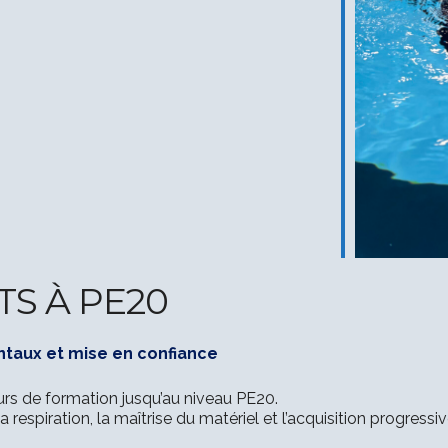
LOGIN
Username or email address
*
Password
*
TS À PE20
Remember me
ntaux et mise en confiance
I need to register
|
Lost your password?
rs de formation jusqu’au niveau PE20.
e la respiration, la maîtrise du matériel et l’acquisition prog