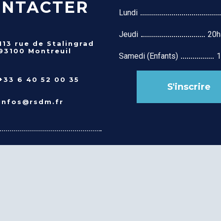
ONTACTER
Lundi
Jeudi
20h
113 rue de Stalingrad
93100 Montreuil
Samedi (Enfants)
1
+33 6 40 52 00 35
S'inscrire
infos@rsdm.fr
 LÉGALES
E DE CONFIDENTIALITÉ
DES COOKIES