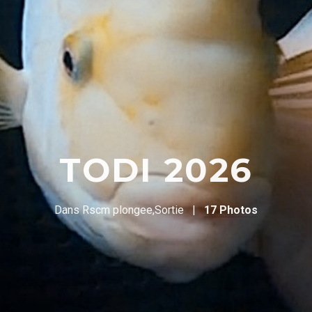
TODI 2026
Dans
Rscm plongee
,
Sortie
17 Photos