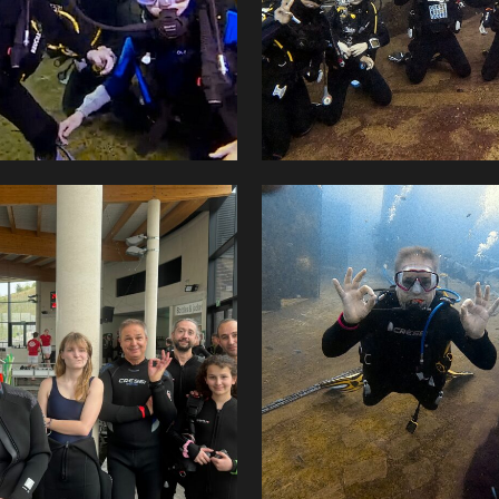
Username or email address
*
Password
*
Remember me
I need to register
|
Lost your password?