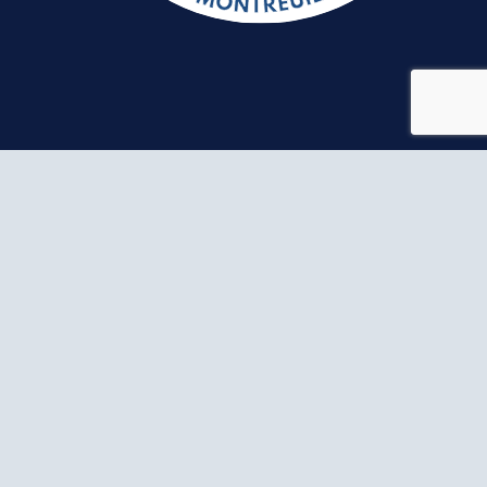
NOUS CONTACTER
113 rue de Stalingrad 93100
Montreuil
+33 6 40 52 00 35
infos@rsdm.fr