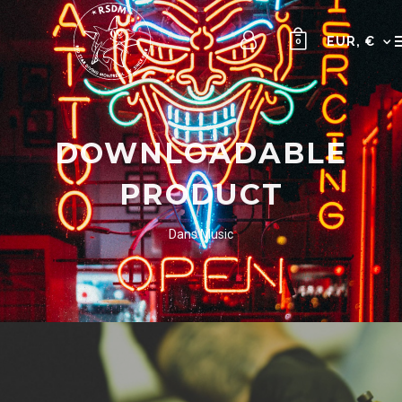
EUR, €
0
DOWNLOADABLE
PRODUCT
Dans
Music