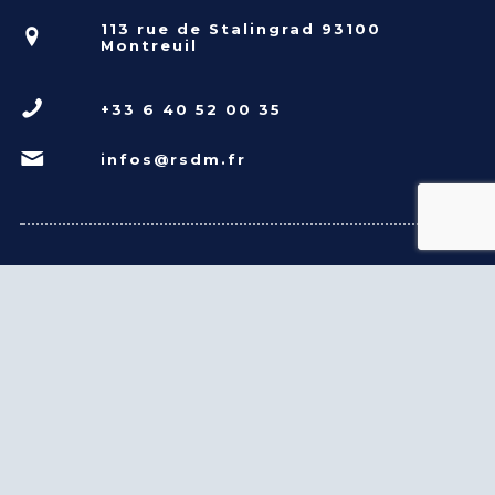
113 rue de Stalingrad 93100
Montreuil
+33 6 40 52 00 35
infos@rsdm.fr
MENTIONS LÉGALES
POLITIQUE DE CONFIDENTIALITÉ
GESTION DES COOKIES
NOS HORAIRES D'ENTRAINEMENT