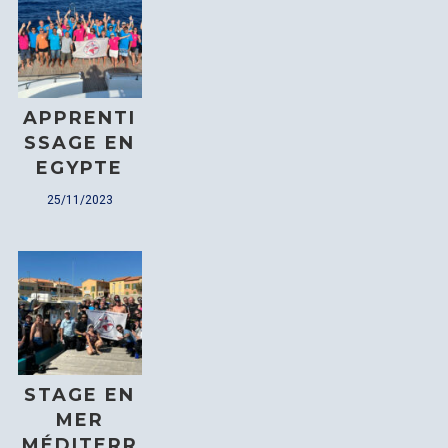
Password
*
APPRENTI
SSAGE EN
EGYPTE
Remember me
25/11/2023
I need to register
|
Lost your password?
STAGE EN
MER
MÉDITERR