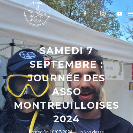
SAMEDI 7
SEPTEMBRE :
JOURNÉE DES
ASSO
MONTREUILLOISES
2024
Posted On
10/07/2024
In
Non classé