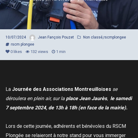
10/07/2024
Jean Fançois Pouzet
Non classé
,
rscmplongee
rscm plongee
0
likes
132 views
1 min
La
Journée des Associations Montreuilloises
se
déroulera en plein air, sur la
place Jean Jaurès
,
le samedi
7 septembre 2024, de 13h à 18h (en face de la mairie).
Lors de cette journée, adhérents et bénévoles du RSCM
Plongée se relaieront à notre stand pour vous immerger