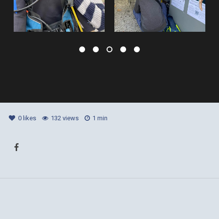
0
likes
132 views
1 min