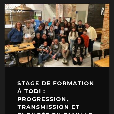
NEWS
LOGIN
Username or email address
*
Password
*
STAGE DE FORMATION
À TODI :
Remember me
PROGRESSION,
TRANSMISSION ET