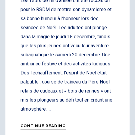
Les fêtes de fin d’année ont été l’occasion
pour le RSDM de mettre son dynamisme et
sa bonne humeur à l’honneur lors des
LOGIN
séances de Noël. Les adultes ont plongé
dans la magie le jeudi 18 décembre, tandis
Username or email address
*
que les plus jeunes ont vécu leur aventure
subaquatique le samedi 20 décembre. Une
ambiance festive et des activités ludiques
Password
*
Dès l’échauffement, l’esprit de Noël était
palpable : course de traîneau du Père Noël,
relais de cadeaux et « bois de rennes » ont
mis les plongeurs au défi tout en créant une
Remember me
atmosphère......
CONTINUE READING