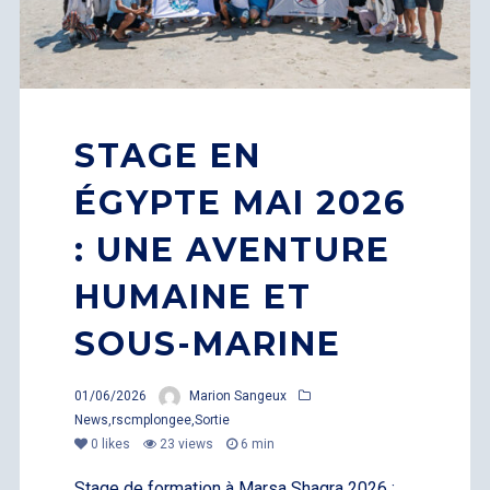
STAGE EN
ÉGYPTE MAI 2026
: UNE AVENTURE
HUMAINE ET
SOUS-MARINE
01/06/2026
Marion Sangeux
News
,
rscmplongee
,
Sortie
0
likes
23 views
6 min
Stage de formation à Marsa Shagra 2026 :