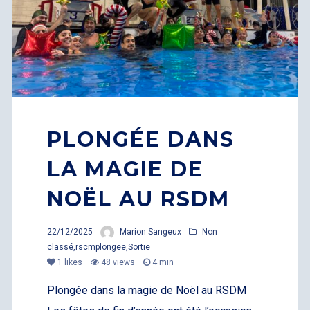
PLONGÉE DANS
LA MAGIE DE
NOËL AU RSDM
22/12/2025
Marion Sangeux
Non
classé
,
rscmplongee
,
Sortie
1
likes
48 views
4 min
Plongée dans la magie de Noël au RSDM