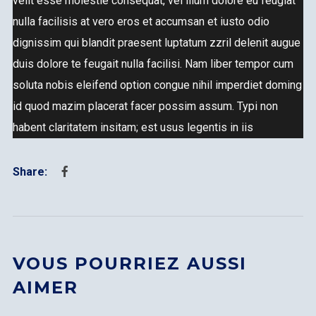
velit esse molestie consequat, vel illum dolore eu feugiat
nulla facilisis at vero eros et accumsan et iusto odio
dignissim qui blandit praesent luptatum zzril delenit augue
duis dolore te feugait nulla facilisi. Nam liber tempor cum
soluta nobis eleifend option congue nihil imperdiet doming
id quod mazim placerat facer possim assum. Typi non
habent claritatem insitam; est usus legentis in iis
VOUS POURRIEZ AUSSI
AIMER