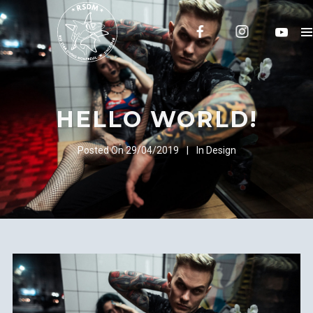
HELLO WORLD!
Posted On
29/04/2019
In
Design