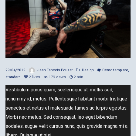
29/04/2019
Jean Fançois Pouzet
Design
Demo template
,
2
likes
179 views
2 min
standard
Vestibulum purus quam, scelerisque ut, mollis sed,
nonummy id, metus. Pellentesque habitant morbi tristique
senectus et netus et malesuada fames ac turpis egestas.
Morbi nec metus. Sed consequat, leo eget bibendum
sodales, augue velit cursus nunc, quis gravida magna mi a
libero. Quisque ut nisi.