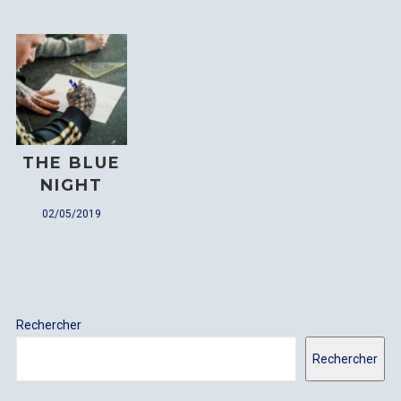
LOGIN
THE BLUE
NIGHT
Username or email address
*
02/05/2019
Password
*
Rechercher
Rechercher
Remember me