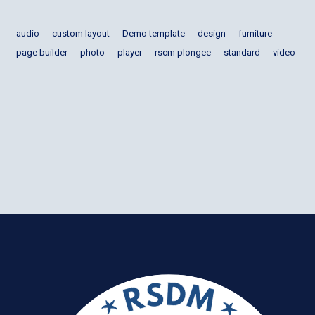
audio
custom layout
Demo template
design
furniture
page builder
photo
player
rscm plongee
standard
video