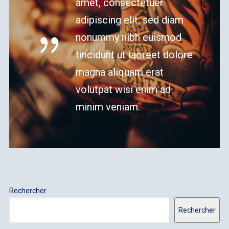
amet, consectetuer
adipiscing elit, sed diam
nonummy nibh euismod
tincidunt ut laoreet dolore
magna aliquam erat
volutpat wisi enim ad
minim veniam.
Rechercher
Rechercher