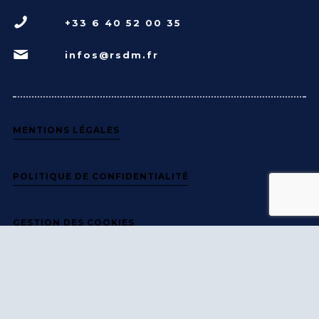
+33 6 40 52 00 35
infos@rsdm.fr
MENTIONS LÉGALES
POLITIQUE DE CONFIDENTIALITÉ
GESTION DES COOKIES
NOS HORAIRES D'ENTRAINEMENT
Lundi
20h - 22h