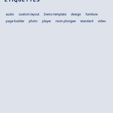
ÉTIQUETTES
audio
custom layout
Demo template
design
furniture
page builder
photo
player
rscm plongee
standard
video
I need to register
|
Lost your password?