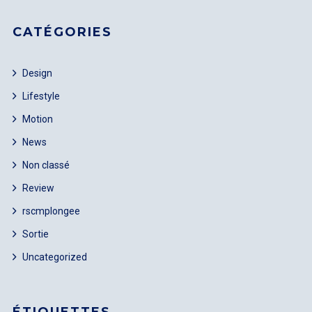
CATÉGORIES
Design
Lifestyle
LOGIN
Motion
News
Username or email address
*
Non classé
Review
rscmplongee
Password
*
Sortie
Uncategorized
Remember me