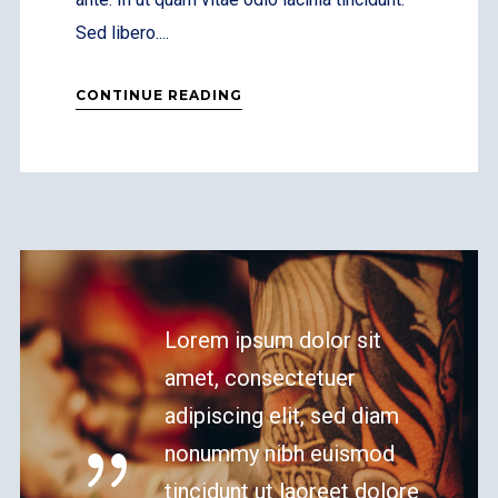
Sed libero....
CONTINUE READING
Lorem ipsum dolor sit
amet, consectetuer
adipiscing elit, sed diam
nonummy nibh euismod
tincidunt ut laoreet dolore