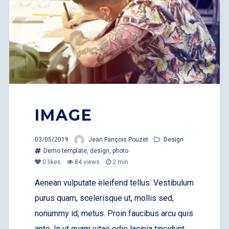
IMAGE
03/05/2019
Jean Fançois Pouzet
Design
Demo template
,
design
,
photo
0
likes
84 views
2 min
Aenean vulputate eleifend tellus. Vestibulum
purus quam, scelerisque ut, mollis sed,
nonummy id, metus. Proin faucibus arcu quis
ante. In ut quam vitae odio lacinia tincidunt.