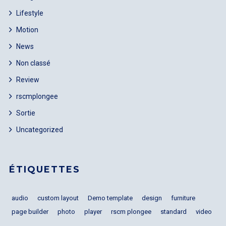
Lifestyle
Motion
News
I need to register
|
Lost your password?
Non classé
Review
rscmplongee
Sortie
Uncategorized
ÉTIQUETTES
audio
custom layout
Demo template
design
furniture
page builder
photo
player
rscm plongee
standard
video